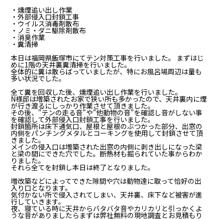
・燻煙追い出し作業
・外部侵入口封鎖工事
・ウイルス消毒剤散布
・ノミ・ダニ駆除剤散布
・消臭作業
・糞清掃
本日は福岡県飯塚市にてテン対策工事を行いました。 まずはじ
めに1階の天井裏糞清掃を行いました。
全体的に糞は散らばっていましたが、特にお風呂場周辺は量も
多い状況でした。
全て糞を回収した後、燻煙追い出し作業を行いました。
N様邸は増築されたお家で狭い所も多かったので、天井裏内に煙
が行き渡るにしっかり作業させて頂きました。
その後、"テンの走る音"や"他動物の音"を確認し音がしない事
を確認して外部侵入口封鎖工事を行いました。
封鎖箇所は床下通気口、屋根と屋根のぶつかった部分、出窓の
内側をパンチングメタルとコーキングを使用して封鎖させて頂
きました。
メインの侵入口は増築された出窓の内側に剥き出しになった梁
と梁の間にできた穴でした。断熱材も掘られていた事からわか
りました。
それら全てを封鎖し本日は終了となりました。
増改築などによってできた隙間や穴は動物達に取って恰好の出
入り口となります。
気付かない所で侵入されてしまい、天井裏、床下など被害が進
行していきます。
夜、寝ている時に天井からバタバタ音やカリカリと引っかくよ
うな音がありましたらまずは弊社無料の現地調査とお見積もり