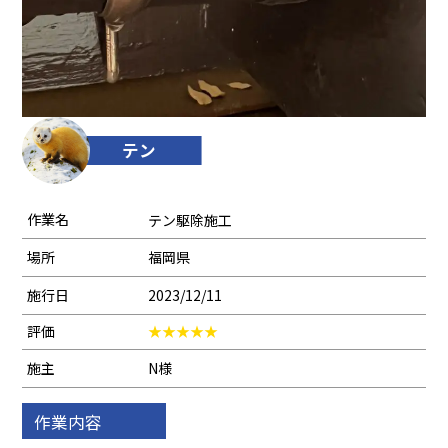
テン
作業名
テン駆除施工
場所
福岡県
施行日
2023/12/11
評価
施主
N様
作業内容