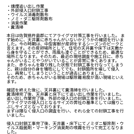
・燻煙追い出し作業
・外部侵入口封鎖工事
・ウイルス消毒剤散布
・ノミ・ダニ駆除剤散布
・消臭作業
・糞清掃
本日は佐賀県杵島郡にてアライグマ対策工事を行いました。 ま
ず始めに、天井裏に赤ちゃんがいないかどうかの確認を行いま
した。今の時期は、中型害獣が産卵をするシーズンのピークと
言えます。その産卵場所として、住宅の天井裏や床下は天敵か
ら身を守ることができ、雨風も凌ぐことができるため、最適な
場所となります。そのため、最近の現地調査や施工日に、赤ち
ゃんがいることやつがいでいることが非常に多くあります。
また、赤ちゃんを取り残した状態で封鎖工事を行なってしまう
と、親は自分の身を犠牲にしてでも、封鎖箇所を壊して侵入
し、再発してしまうということが過去にありました。
そのため、赤ちゃんがいる現場は駆除難易度が高い現場といえ
ます。
確認を終えた後に、天井裏にて糞清掃を行いました。
糞清掃完了後、天井裏と床下にて追い出し作業を行いました。
追い出し作業完了後、外部の侵入口の封鎖工事を行いました。
アライグマの侵入口となるサイズの弊社の基準としては握りこ
ぶしサイズとなっております。
まずは隈なく侵入口の調査を行い、それら全ての封鎖工事を行
いました。
侵入口封鎖工事完了後、天井裏・床下にてノミダニ駆除剤・ウ
イルス殺菌剤・マーキング消臭剤の噴霧を行って完工となりま
した。