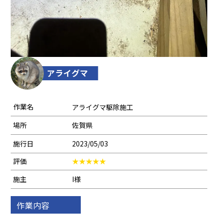
アライグマ
作業名
アライグマ駆除施工
場所
佐賀県
施行日
2023/05/03
評価
施主
I様
作業内容