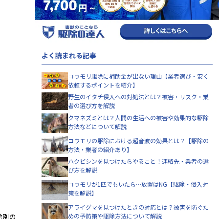
よく読まれる記事
コウモリ駆除に補助金が出ない理由【業者選び・安く
依頼するポイントを紹介】
野生のイタチ侵入への対処法とは？被害・リスク・業
者の選び方を解説
クマネズミとは？人間の生活への被害や効果的な駆除
方法などについて解説
コウモリの駆除における超音波の効果とは？【駆除の
方法・業者の紹介あり】
ハクビシンを見つけたらやること！連絡先・業者の選
び方を解説
コウモリが1匹でもいたら…放置はNG【駆除・侵入対
策を解説】
アライグマを見つけたときの対応とは？被害を防ぐた
途別の
めの予防策や駆除方法について解説