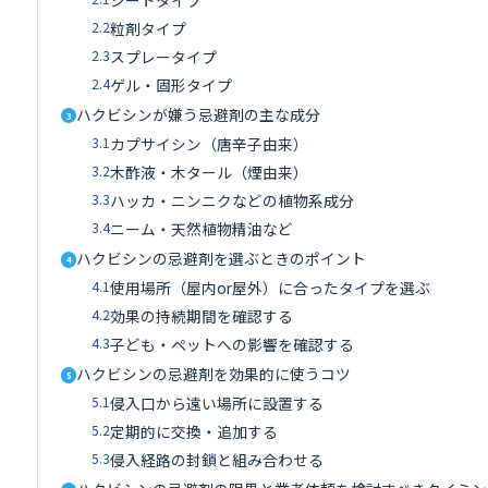
2.2
粒剤タイプ
2.3
スプレータイプ
2.4
ゲル・固形タイプ
ハクビシンが嫌う忌避剤の主な成分
3
3.1
カプサイシン（唐辛子由来）
3.2
木酢液・木タール（煙由来）
3.3
ハッカ・ニンニクなどの植物系成分
3.4
ニーム・天然植物精油など
ハクビシンの忌避剤を選ぶときのポイント
4
4.1
使用場所（屋内or屋外）に合ったタイプを選ぶ
4.2
効果の持続期間を確認する
4.3
子ども・ペットへの影響を確認する
ハクビシンの忌避剤を効果的に使うコツ
5
5.1
侵入口から遠い場所に設置する
5.2
定期的に交換・追加する
5.3
侵入経路の封鎖と組み合わせる