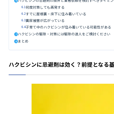
ハクビシンの忌避剤の限界と業者依頼を検討すべきタイミン
6
6.1
何度対策しても再発する
6.2
すでに屋根裏・床下に住み着いている
6.3
糞尿被害が広がっている
6.4
子育て中のハクビシンが住み着いている可能性がある
ハクビシンの駆除・対策には駆除の達人をご検討ください
7
まとめ
8
ハクビシンに忌避剤は効く？前提となる