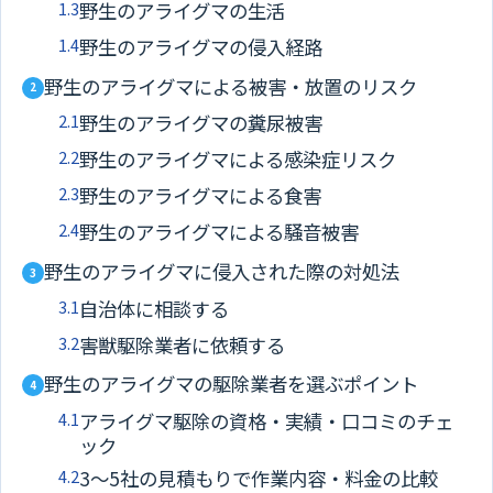
1.3
野生のアライグマの生活
1.4
野生のアライグマの侵入経路
野生のアライグマによる被害・放置のリスク
2
2.1
野生のアライグマの糞尿被害
2.2
野生のアライグマによる感染症リスク
2.3
野生のアライグマによる食害
2.4
野生のアライグマによる騒音被害
野生のアライグマに侵入された際の対処法
3
3.1
自治体に相談する
3.2
害獣駆除業者に依頼する
野生のアライグマの駆除業者を選ぶポイント
4
4.1
アライグマ駆除の資格・実績・口コミのチェ
ック
4.2
3～5社の見積もりで作業内容・料金の比較